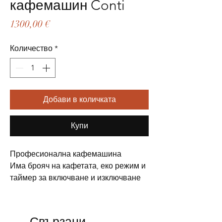
кафемашин Conti
Цена
1300,00 €
Количество
*
Добави в количката
Купи
Професионална кафемашина
Има брояч на кафетата, еко режим и 
таймер за включване и изключване
Свързани