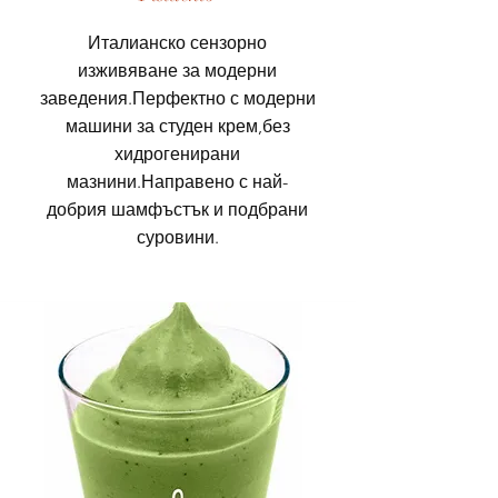
Италианско сензорно
изживяване за модерни
заведения.Перфектно с модерни
машини за студен крем,без
хидрогенирани
мазнини.Направено с най-
добрия шамфъстък и подбрани
суровини.