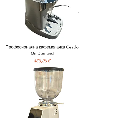
Професионална кафемелачка Ceado
Оn Demand
Цена
460,00 €