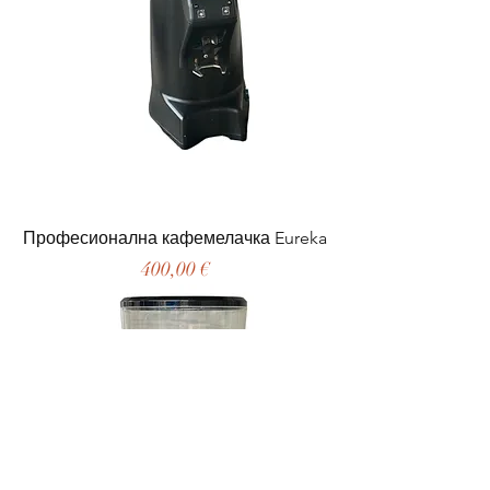
Професионална кафемелачка Eureka
Цена
400,00 €